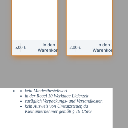
gewählt
werden
In den
In den
5,00
€
2,00
€
Warenkorb
Warenkorb
kein Mindestbestellwert
in der Regel 10 Werktage Lieferzeit
zuzüglich Verpackungs- und Versandkosten
kein Ausweis von Umsatzsteuer, da
Kleinunternehmer gemäß § 19 UStG