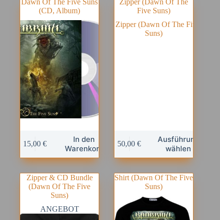
Dawn Of The Five Suns
Zipper (Dawn Of The
(CD, Album)
Five Suns)
Dieses
In den
Ausführung
15,00
€
50,00
€
Produkt
Warenkorb
wählen
weist
mehrere
Varianten
Zipper & CD Bundle
Shirt (Dawn Of The Five
auf.
(Dawn Of The Five
Suns)
Die
Suns)
Optionen
können
ANGEBOT
auf