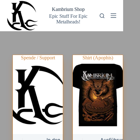
Zum
Inhalt
Kambrium Shop
springen
Epic Stuff For Epic
Metalheads!
Spende / Support
Shirt (Apophis)
Dieses
In den
Ausführung